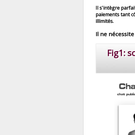
Il s'intègre parfa
paiements tant cô
illimités.
Il ne nécessit
Fig1: s